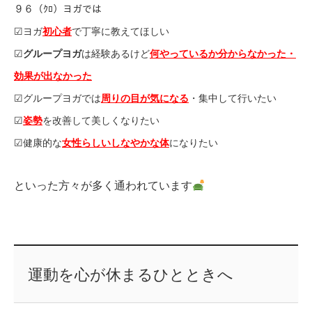
９６（ｸﾛ）ヨガでは
☑︎ヨガ
初心者
で丁寧に教えてほしい
☑︎
グループヨガ
は経験あるけど
何やっているか分からなかった・
効果が出なかった
☑︎グループヨガでは
周りの目が気になる
・集中して行いたい
☑︎
姿勢
を改善して美しくなりたい
☑︎健康的な
女性らしいしなやかな体
になりたい
といった方々が多く通われています
運動を心が休まるひとときへ