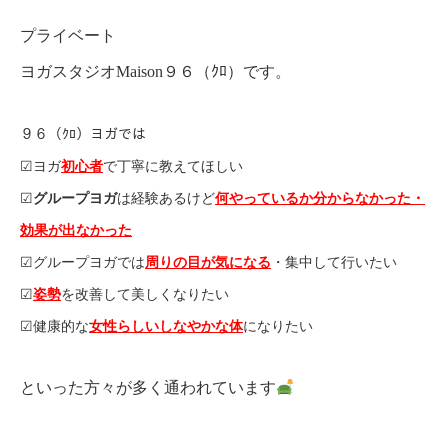
プライベート
ヨガスタジオMaison９６（ｸﾛ）です。
９６（ｸﾛ）ヨガでは
☑︎ヨガ
初心者
で丁寧に教えてほしい
☑︎
グループヨガ
は経験あるけど
何やっているか分からなかった・
効果が出なかった
☑︎グループヨガでは
周りの目が気になる
・集中して行いたい
☑︎
姿勢
を改善して美しくなりたい
☑︎健康的な
女性らしいしなやかな体
になりたい
といった方々が多く通われています