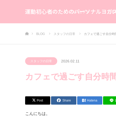
運動初心者のためのパーソナルヨガ
コンセプト
お客
ホーム
BLOG
スタッフの日常
カフェで過ごす自分時
2026.02.11
スタッフの日常
カフェで過ごす自分時
Post
Share
Hatena
こんにちは。