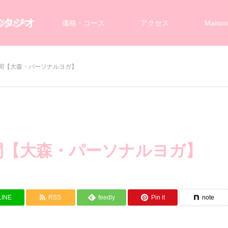
スタジオ
様のお声
価格・コース
アクセス
Maiso
間【大森・パーソナルヨガ】
間【大森・パーソナルヨガ】
LINE
RSS
feedly
Pin it
note