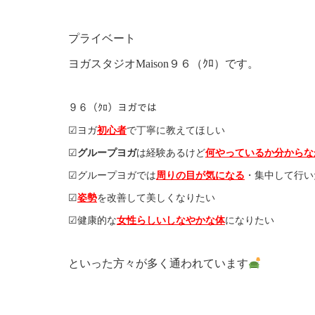
プライベート
ヨガスタジオMaison９６（ｸﾛ）です。
９６（ｸﾛ）ヨガでは
☑︎ヨガ
初心者
で丁寧に教えてほしい
☑︎
グループヨガ
は経験あるけど
何やっているか分からな
☑︎グループヨガでは
周りの目が気になる
・集中して行い
☑︎
姿勢
を改善して美しくなりたい
☑︎健康的な
女性らしいしなやかな体
になりたい
といった方々が多く通われています