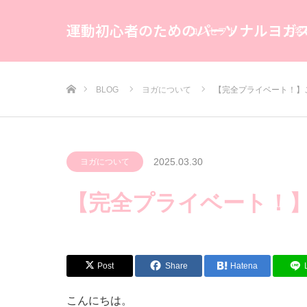
運動初心者のためのパーソナルヨガ
コンセプト
お客
ホーム
BLOG
ヨガについて
【完全プライベート！】
2025.03.30
ヨガについて
【完全プライベート！
Post
Share
Hatena
こんにちは。