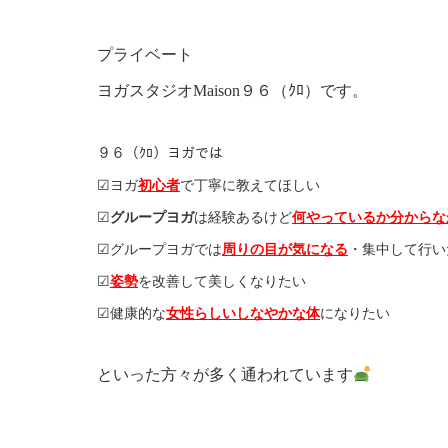
プライベート
ヨガスタジオMaison９６（ｸﾛ）です。
９６（ｸﾛ）ヨガでは
☑︎ヨガ
初心者
で丁寧に教えてほしい
☑︎
グループヨガ
は経験あるけど
何やっているか分からな
☑︎グループヨガでは
周りの目が気になる
・集中して行い
☑︎
姿勢
を改善して美しくなりたい
☑︎健康的な
女性らしいしなやかな体
になりたい
といった方々が多く通われています