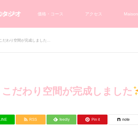
スタジオ
様のお声
価格・コース
アクセス
Maiso
こだわり空間が完成しました…
】こだわり空間が完成しました
LINE
RSS
feedly
Pin it
note